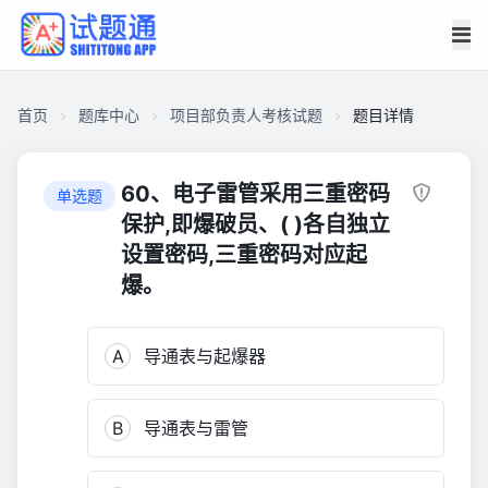
首页
题库中心
项目部负责人考核试题
题目详情
CA4C4706DD000001A6C51CB05AF461C0
项
60、电子雷管采用三重密码
单选题
目
保护,即爆破员、( )各自独立
部
设置密码,三重密码对应起
负
爆。
责
人
考
A
导通表与起爆器
核
试
题
B
导通表与雷管
3,362