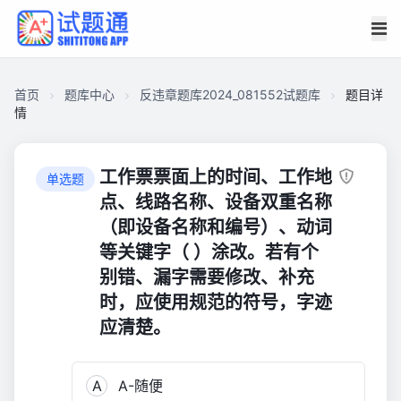
首页
题库中心
反违章题库2024_081552试题库
题目详
情
CA91980F10D00001C87319101B70C9F0
反
工作票票面上的时间、工作地
单选题
违
点、线路名称、设备双重名称
章
（即设备名称和编号）、动词
题
等关键字（ ）涂改。若有个
库
别错、漏字需要修改、补充
2024_081552
时，应使用规范的符号，字迹
试
题
应清楚。
库
3,343
A
A-随便