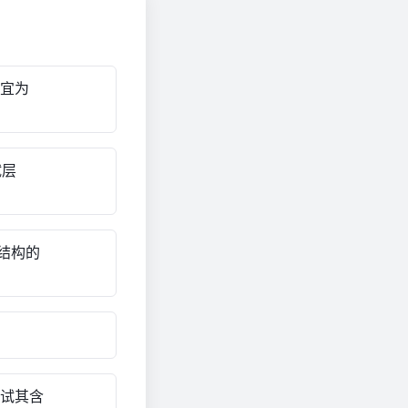
值宜为
试层
基结构的
测试其含