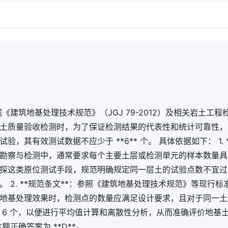
根据《建筑地基处理技术规范》（JGJ 79-2012）及相关岩土工
土质量验收检测时，为了保证检测结果的代表性和统计可靠性，
验，其有效测试数据不应少于 **6** 个。 具体依据如下： 1. 
程勘察与检测中，通常要求每个主要土层或检测单元的样本数量
探这类原位测试手段，规范明确规定同一层土的试验点数不宜过
。 2. **规范条文**：参照《建筑地基处理技术规范》等现行
地基处理效果时，检测点的数量应满足设计要求，且对于同一土
 6 个，以便进行平均值计算和离散性分析，从而准确评价地基
题正确答案为 **D**。