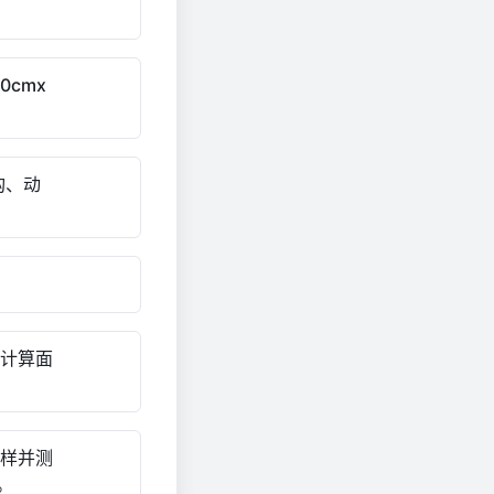
0cmx
构、动
，计算面
芯样并测
。