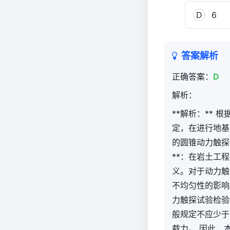
D
6
答案解析
正确答案：
D
解析：
**解析：** 
定，在进行地基
的圆锥动力触探试
**：在岩土工
义。对于动力触
不均匀性的影响
力触探试验检验
般规定不应少于
载力。 因此，本