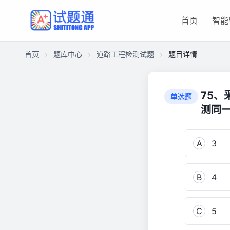
首页
智能
首页
题库中心
道路工程检测试题
题目详情
CAF8D4291100000127E31F40E5AB146F
道
75
单选题
路
测同一
工
程
检
A
3
测
试
题
B
4
393
C
5