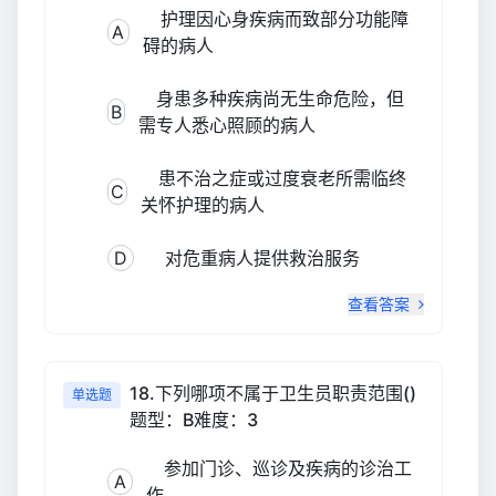
护理因心身疾病而致部分功能障
A
碍的病人
身患多种疾病尚无生命危险，但
B
需专人悉心照顾的病人
患不治之症或过度衰老所需临终
C
关怀护理的病人
D
对危重病人提供救治服务
查看答案
18.下列哪项不属于卫生员职责范围()
单选题
题型：B难度：3
参加门诊、巡诊及疾病的诊治工
A
作