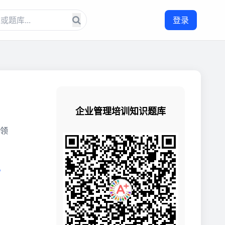
登录
领
8